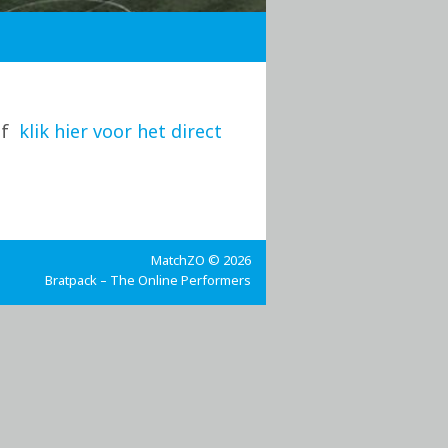
of
klik hier voor het direct
MatchZO © 2026
Bratpack – The Online Performers