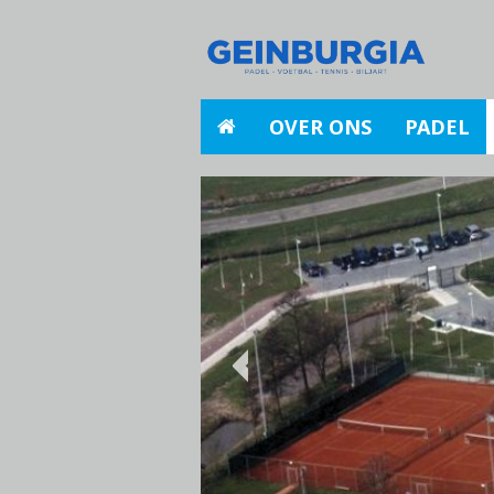
OVER ONS
PADEL
