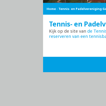
Home
-
Tennis- en Padelvereniging G
Tennis- en Padel
Kijk op de site van
de Tenni
reserveren van een tennisb