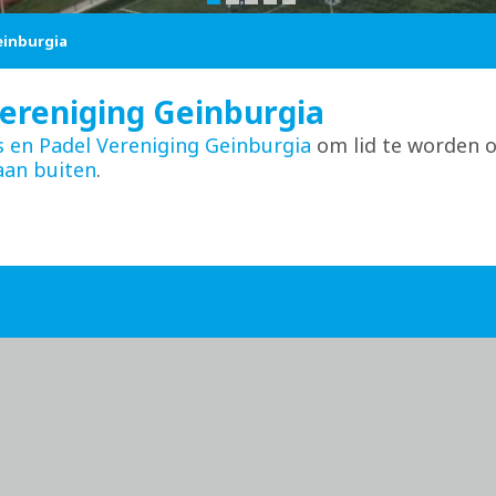
einburgia
vereniging Geinburgia
s en Padel Vereniging Geinburgia
om lid te worden 
aan buiten
.