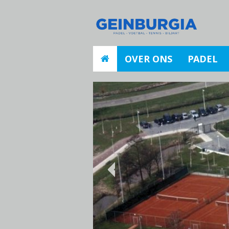
OVER ONS
PADEL
