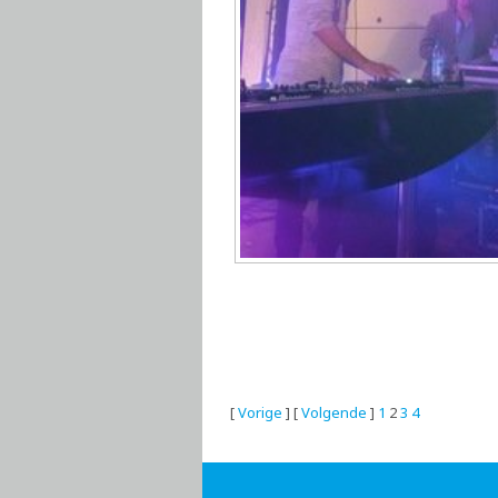
[
Vorige
] [
Volgende
]
1
2
3
4