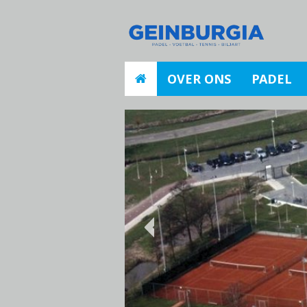
OVER ONS
PADEL
