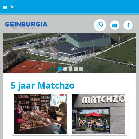

5 jaar Matchzo